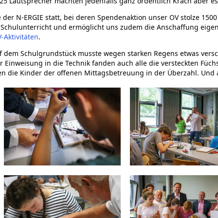
. 25 Lautsprecher machten jedenfalls ganz ordentlich Krach aber es
der N-ERGIE statt, bei deren Spendenaktion unser OV stolze 1500 
 im Schulunterricht und ermöglicht uns zudem die Anschaffung eige
-Aktivitäten
.
uf dem Schulgrundstück musste wegen starken Regens etwas vers
r Einweisung in die Technik fanden auch alle die versteckten Füchs
n die Kinder der offenen Mittagsbetreuung in der Überzahl. Und 