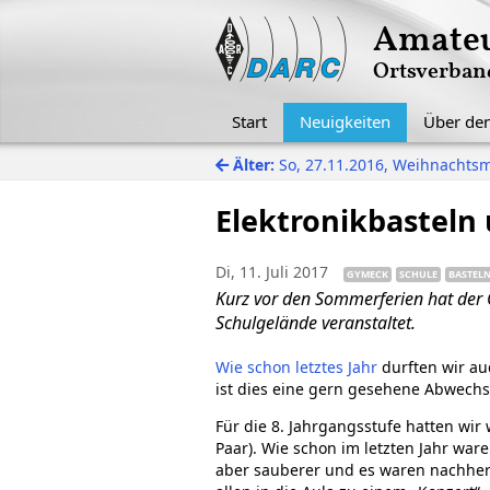
Amateu
Ortsverban
Start
Neuigkeiten
Über de
Älter:
So, 27.11.2016, Weihnachtsm
Elektronikbastel
Di, 11. Juli 2017
GYMECK
SCHULE
BASTEL
Kurz vor den Sommerferien hat der
Schulgelände veranstaltet.
Wie schon letztes Jahr
durften wir au
ist dies eine gern gesehene Abwechs
Für die 8. Jahrgangsstufe hatten wir
Paar). Wie schon im letzten Jahr ware
aber sauberer und es waren nachher 