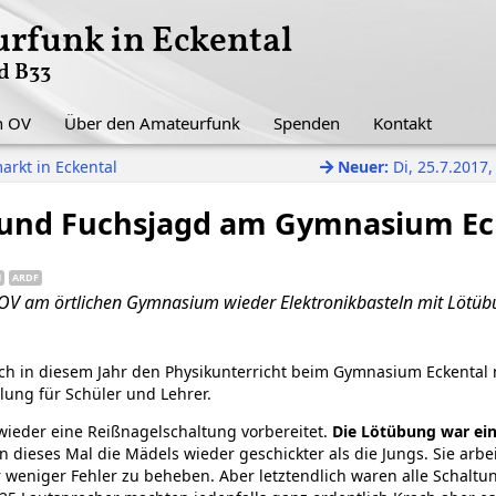
rfunk in Eckental
d B33
n OV
Über den Amateurfunk
Spenden
Kontakt
arkt in Eckental
Neuer:
Di, 25.7.2017
n und Fuchsjagd am Gymnasium Ec
N
ARDF
 OV am örtlichen Gymnasium wieder Elektronikbasteln mit Lötü
ch in diesem Jahr den Physikunterricht beim Gymnasium Eckental
lung für Schüler und Lehrer.
 wieder eine Reißnagelschaltung vorbereitet.
Die Lötübung war ei
n dieses Mal die Mädels wieder geschickter als die Jungs. Sie arbei
weniger Fehler zu beheben. Aber letztendlich waren alle Schaltun